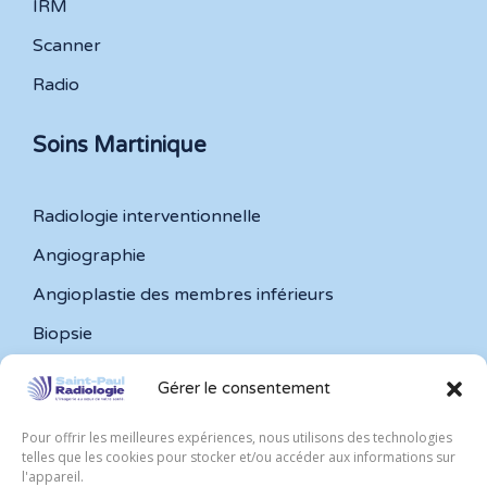
IRM
Scanner
Radio
Soins Martinique
Radiologie interventionnelle
Angiographie
Angioplastie des membres inférieurs
Biopsie
Embolisation de fibromes utérins
Gérer le consentement
Embolisation de varicocèle
Pour offrir les meilleures expériences, nous utilisons des technologies
Infiltration articulaire
telles que les cookies pour stocker et/ou accéder aux informations sur
l'appareil.