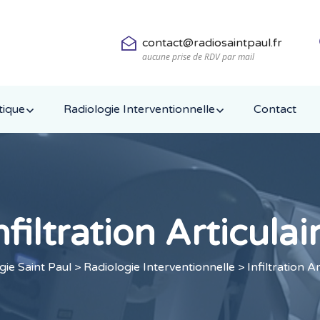
contact@radiosaintpaul.fr
aucune prise de RDV par mail
tique
Radiologie Interventionnelle
Contact
nfiltration Articulai
gie Saint Paul
>
Radiologie Interventionnelle
> Infiltration Ar