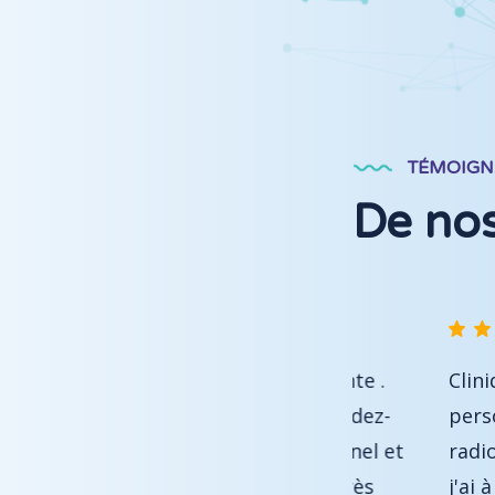
TÉMOIGN
De nos
e d'accueil est bienveillante .
Clinique moder
 passée à l'heure de mon rendez-
personnel compé
ps médical très professionnel et
radiologue met 
de ticket dès l'entrée est très
j'ai à nouveau 