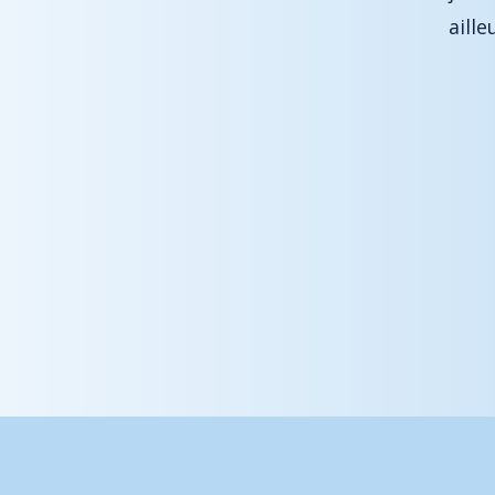
bornes .
ailleurs.