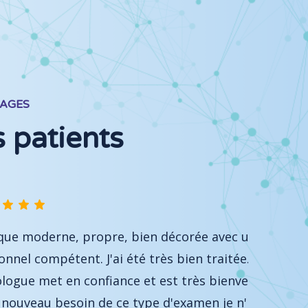
AGES
 patients
ne, propre, bien décorée avec un
Très b
tent. J'ai été très bien traitée. Le
sont c
en confiance et est très bienveillant. Si
de leu
besoin de ce type d'examen je n'irai pas
Servic