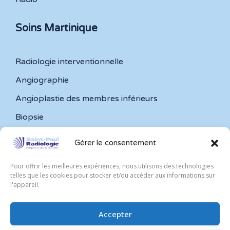
Soins Martinique
Radiologie interventionnelle
Angiographie
Angioplastie des membres inférieurs
Biopsie
Embolisation de fibromes utérins
Gérer le consentement
Embolisation de varicocèle
Pour offrir les meilleures expériences, nous utilisons des technologies
Infiltration articulaire
telles que les cookies pour stocker et/ou accéder aux informations sur
l'appareil.
Ponction et drainage
Accepter