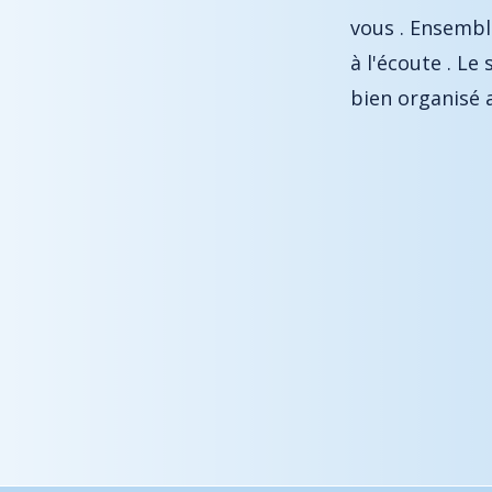
ps médical très professionnel et
radiologue met 
de ticket dès l'entrée est très
j'ai à nouveau 
bornes .
ailleurs.