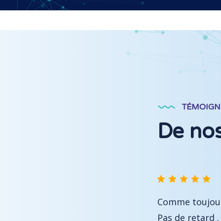
TÉMOIGN
De nos
e d'accueil est bienveillante .
Clinique moder
 passée à l'heure de mon rendez-
personnel compé