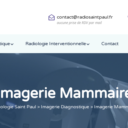
contact@radiosaintpaul.fr
aucune prise de RDV par mail
tique
Radiologie Interventionnelle
Contact
Imagerie Mammair
ologie Saint Paul
>
Imagerie Diagnostique
> Imagerie Mamm