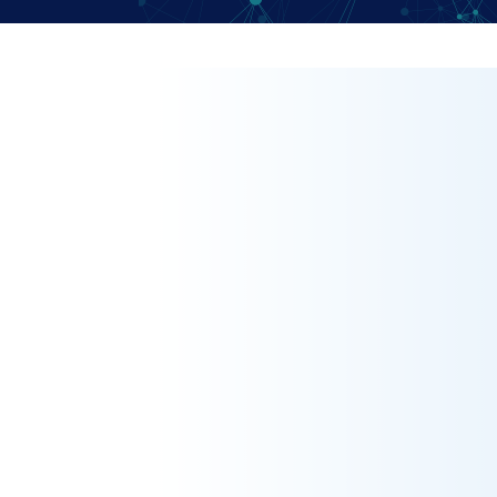
imple pour prendre
Comme toujours l'hôtess
et l’accueil sont assez
Pas de retard . Je suis