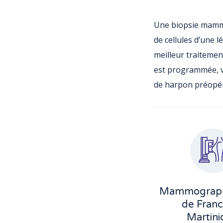
Une biopsie mamma
de cellules d’une l
meilleur traitement
est programmée, v
de harpon préopér
Mammographi
de Franc
Martini