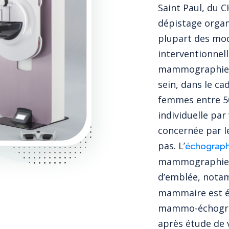
Saint Paul, du 
dépistage organ
plupart des mod
interventionnel
mammographie e
sein, dans le ca
femmes entre 50
individuelle par
concernée par l
pas. L’
échograph
mammographie, o
d’emblée, nota
mammaire est é
mammo-échograph
après étude de